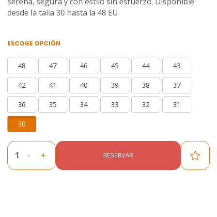
serena, segura y con estilo sin esfuerzo. Disponible
desde la talla 30 hasta la 48 EU
ESCOGE OPCIÓN
48
47
46
45
44
43
42
41
40
39
38
37
36
35
34
33
32
31
30
-
+
RESERVAR