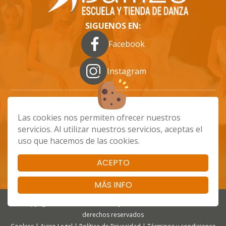
SIGUENOS EN:
Facebook
Instagram
Las cookies nos permiten ofrecer nuestros
info@ballizo.es
661 48 68 89
servicios. Al utilizar nuestros servicios, aceptas el
Calle Batalla de Brunete, 79, Las Palmas de
uso que hacemos de las cookies.
Gran Canaria
ACEPTO
MÁS INFO
Copyright 2025 - Ballizo - Escuela y Tienda de Danza. Todos los
derechos reservados