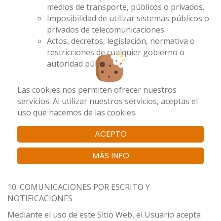
medios de transporte, públicos o privados.
Imposibilidad de utilizar sistemas públicos o
privados de telecomunicaciones.
Actos, decretos, legislación, normativa o
restricciones de cualquier gobierno o
autoridad pública.
De esta forma, las obligaciones quedarán suspendidas
Las cookies nos permiten ofrecer nuestros
durante el periodo en que la causa de fuerza mayor
servicios. Al utilizar nuestros servicios, aceptas el
continúe, y Escuela de danza y tienda Ballizo dispondrá
uso que hacemos de las cookies.
de una ampliación en el plazo para cumplirlas por un
periodo de tiempo igual al que dure la causa de fuerza
ACEPTO
mayor. Escuela de danza y tienda Ballizo pondrá todos
los medios razonables para encontrar una solución que
MÁS INFO
le permita cumplir con sus obligaciones a pesar de la
causa de fuerza mayor.
10. COMUNICACIONES POR ESCRITO Y
NOTIFICACIONES
Mediante el uso de este Sitio Web, el Usuario acepta