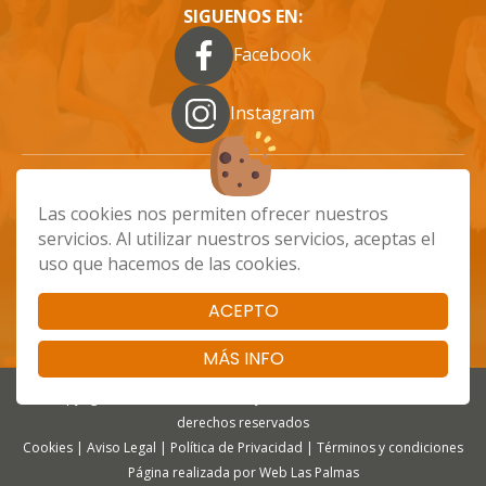
SIGUENOS EN:
Facebook
Instagram
Las cookies nos permiten ofrecer nuestros
info@ballizo.es
661 48 68 89
servicios. Al utilizar nuestros servicios, aceptas el
Calle Batalla de Brunete, 79, Las Palmas de
uso que hacemos de las cookies.
Gran Canaria
ACEPTO
MÁS INFO
Copyright 2025 - Ballizo - Escuela y Tienda de Danza. Todos los
derechos reservados
Cookies
|
Aviso Legal
|
Política de Privacidad
|
Términos y condiciones
Página realizada por
Web Las Palmas