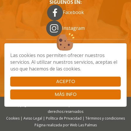
SIGUENOS EN:
Facebook
Instagram
Las cookies nos permiten ofrecer nuestros
info@ballizo.es
661 48 68 89
servicios. Al utilizar nuestros servicios, aceptas el
Calle Batalla de Brunete, 79, Las Palmas de
uso que hacemos de las cookies.
Gran Canaria
ACEPTO
MÁS INFO
Copyright 2025 - Ballizo - Escuela y Tienda de Danza. Todos los
derechos reservados
Cookies
|
Aviso Legal
|
Política de Privacidad
|
Términos y condiciones
Página realizada por
Web Las Palmas