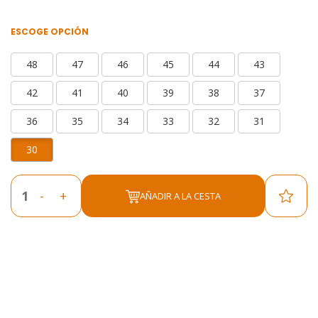
ESCOGE OPCIÓN
48
47
46
45
44
43
42
41
40
39
38
37
36
35
34
33
32
31
30
-
+
AÑADIR A LA CESTA