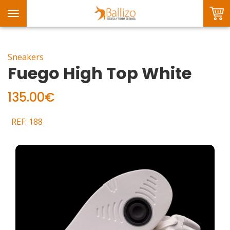
Toggle
navigation
Sneakers
Fuego High Top White
135.00€
REF: 188