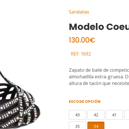
Sandalias
Modelo Coeu
130.00€
REF: 1692
Zapato de baile de competic
almohadilla extra-gruesa. Dis
altura de tacón que necesite
ESCOGE OPCIÓN
43
42
41
35
34