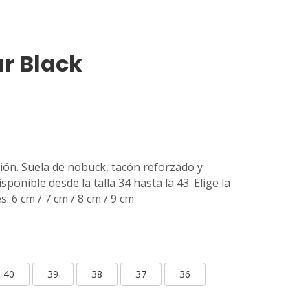
r Black
ión. Suela de nobuck, tacón reforzado y
ponible desde la talla 34 hasta la 43. Elige la
s: 6 cm / 7 cm / 8 cm / 9 cm
40
39
38
37
36