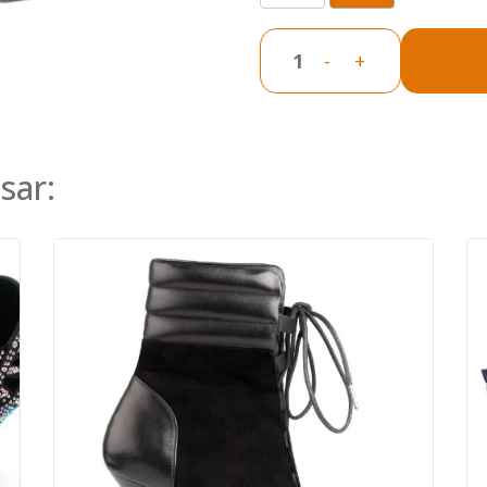
-
+
sar: